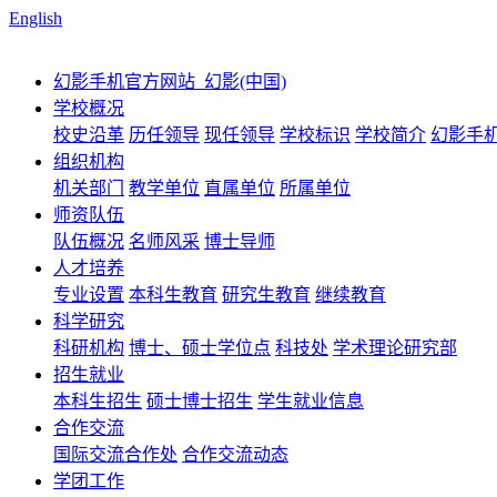
English
幻影手机官方网站_幻影(中国)
学校概况
校史沿革
历任领导
现任领导
学校标识
学校简介
幻影手机
组织机构
机关部门
教学单位
直属单位
所属单位
师资队伍
队伍概况
名师风采
博士导师
人才培养
专业设置
本科生教育
研究生教育
继续教育
科学研究
科研机构
博士、硕士学位点
科技处
学术理论研究部
招生就业
本科生招生
硕士博士招生
学生就业信息
合作交流
国际交流合作处
合作交流动态
学团工作